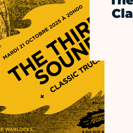
The
Cla