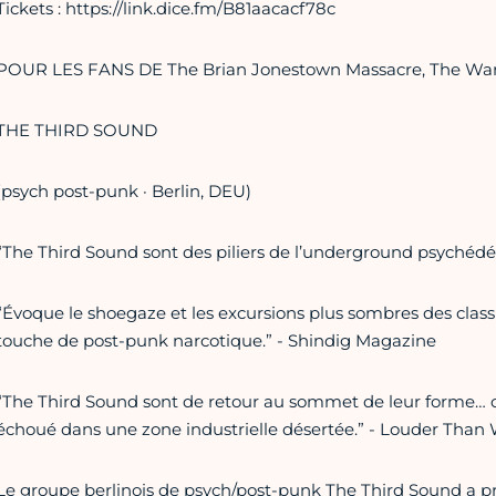
Tickets : https://link.dice.fm/B81aacacf78c
POUR LES FANS DE The Brian Jonestown Massacre, The Warl
THE THIRD SOUND
(psych post-punk · Berlin, DEU)
“The Third Sound sont des piliers de l’underground psychédé
“Évoque le shoegaze et les excursions plus sombres des clas
touche de post-punk narcotique.” - Shindig Magazine
“The Third Sound sont de retour au sommet de leur forme… c’es
échoué dans une zone industrielle désertée.” - Louder Than
Le groupe berlinois de psych/post-punk The Third Sound a 