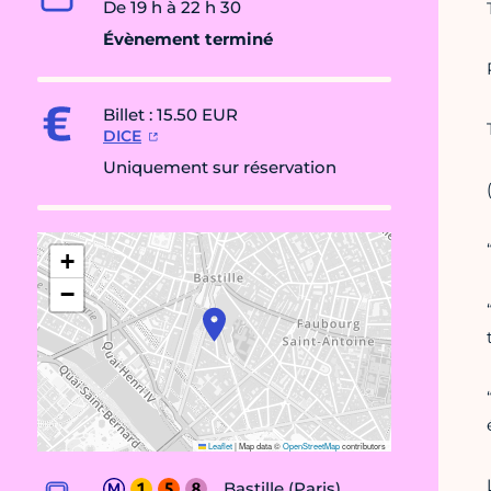
De 19 h à 22 h 30
Évènement terminé
Billet : 15.50 EUR
DICE
Uniquement sur réservation
+
−
Leaflet
|
Map data ©
OpenStreetMap
contributors
Bastille (Paris)