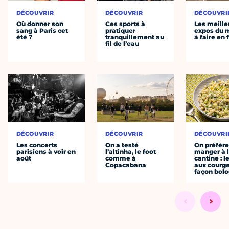
DÉCOUVRIR
DÉCOUVRIR
DÉCOUVRI
Où donner son
Ces sports à
Les meille
sang à Paris cet
pratiquer
expos du
été ?
tranquillement au
à faire en 
fil de l’eau
DÉCOUVRIR
DÉCOUVRIR
DÉCOUVRI
Les concerts
On a testé
On préfèr
parisiens à voir en
l’altinha, le foot
manger à 
août
comme à
cantine : l
Copacabana
aux courge
façon bol