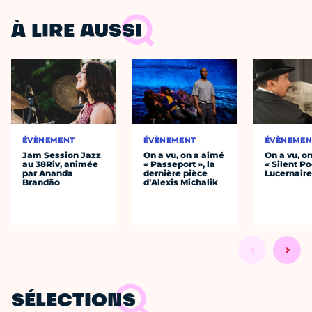
À LIRE AUSSI
ÉVÈNEMENT
ÉVÈNEMENT
ÉVÈNEMEN
Jam Session Jazz
On a vu, on a aimé
On a vu, o
au 38Riv, animée
« Passeport », la
« Silent Po
par Ananda
dernière pièce
Lucernair
Brandão
d’Alexis Michalik
SÉLECTIONS