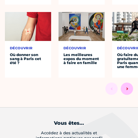
DÉCOUVRIR
DÉCOUVRIR
DÉCOUVRI
Où donner son
Les meilleures
Où faire d
sang à Paris cet
expos du moment
gratuitem
été ?
à faire en famille
Paris quan
une femm
Vous êtes...
Accédez à des actualités et