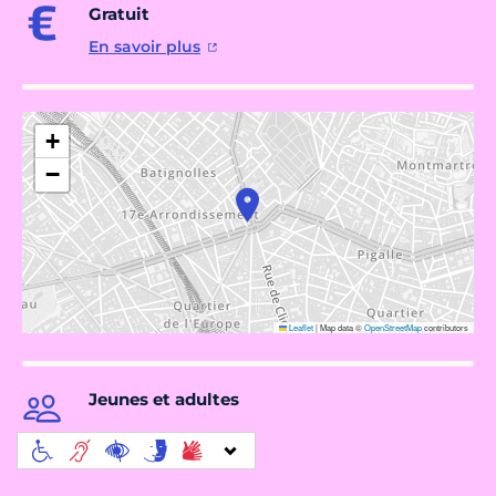
Gratuit
En savoir plus
+
−
Leaflet
|
Map data ©
OpenStreetMap
contributors
Jeunes et adultes