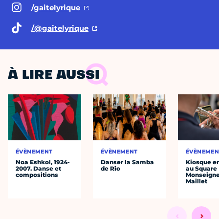
/gaitelyrique
/@gaitelyrique
À LIRE AUSSI
ÉVÈNEMENT
ÉVÈNEMENT
ÉVÈNEMEN
Noa Eshkol, 1924-
Danser la Samba
Kiosque en
2007. Danse et
de Rio
au Square
compositions
Monseigne
Maillet