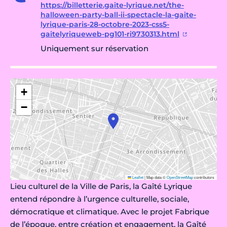
https://billetterie.gaite-lyrique.net/the-
halloween-party-ball-ii-spectacle-la-gaite-
lyrique-paris-28-octobre-2023-css5-
gaitelyriqueweb-pg101-ri9730313.html
Uniquement sur réservation
+
−
Leaflet
|
Map data ©
OpenStreetMap
contributors
Lieu culturel de la Ville de Paris, la Gaîté Lyrique
entend répondre à l’urgence culturelle, sociale,
démocratique et climatique. Avec le projet Fabrique
de l’époque, entre création et engagement, la Gaîté