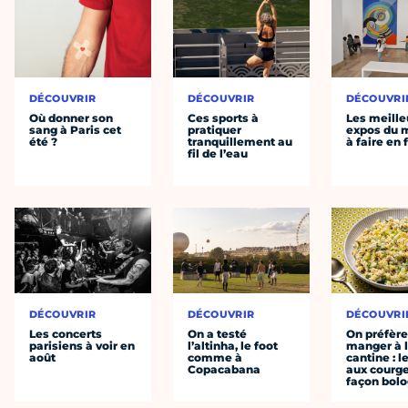
DÉCOUVRIR
DÉCOUVRIR
DÉCOUVRI
Où donner son
Ces sports à
Les meille
sang à Paris cet
pratiquer
expos du
été ?
tranquillement au
à faire en 
fil de l’eau
DÉCOUVRIR
DÉCOUVRIR
DÉCOUVRI
Les concerts
On a testé
On préfèr
parisiens à voir en
l’altinha, le foot
manger à 
août
comme à
cantine : l
Copacabana
aux courge
façon bol