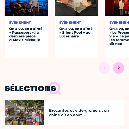
ÉVÈNEMENT
ÉVÈNEMENT
ÉVÈNEMEN
On a vu, on a aimé
On a vu, on a aimé
On a vu, o
« Passeport », la
« Silent Pool » au
« Le Procè
dernière pièce
Lucernaire
vie » : le j
d’Alexis Michalik
les femme
dit non
SÉLECTIONS
Brocantes et vide-greniers : on
chine où en août ?