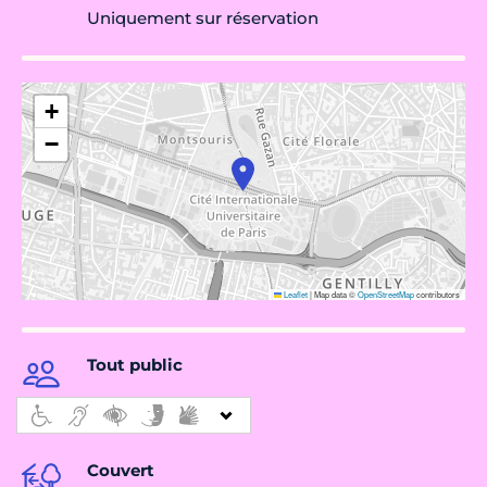
Uniquement sur réservation
+
−
Leaflet
|
Map data ©
OpenStreetMap
contributors
Tout public
Couvert