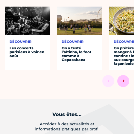
DÉCOUVRIR
DÉCOUVRIR
DÉCOUVRI
Les concerts
On a testé
On préfèr
parisiens à voir en
l’altinha, le foot
manger à 
août
comme à
cantine : l
Copacabana
aux courge
façon bol
Vous êtes...
Accédez à des actualités et
informations pratiques par profil