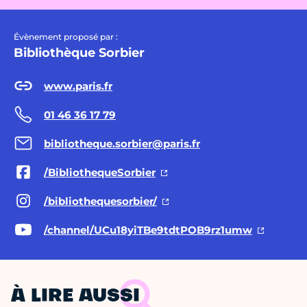
Évènement proposé par :
Bibliothèque Sorbier
www.paris.fr
01 46 36 17 79
bibliotheque.sorbier@paris.fr
/BibliothequeSorbier
/bibliothequesorbier/
/channel/UCu18yiTBe9tdtPOB9rz1umw
À LIRE AUSSI