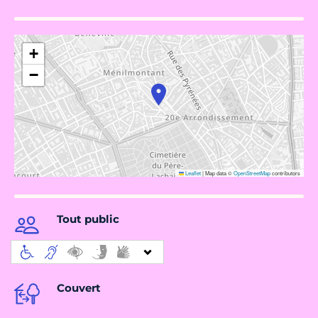
+
−
Leaflet
|
Map data ©
OpenStreetMap
contributors
Tout public
Couvert