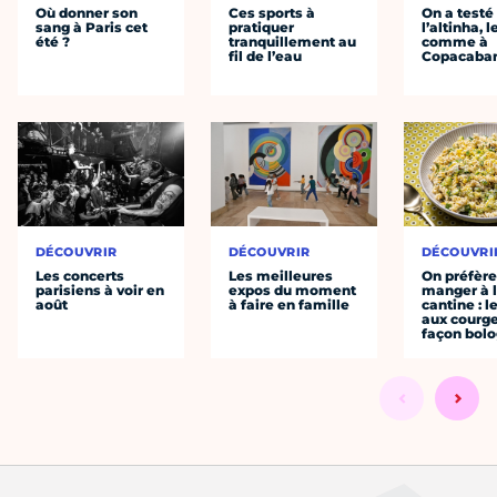
Où donner son
Ces sports à
On a testé
sang à Paris cet
pratiquer
l’altinha, l
été ?
tranquillement au
comme à
fil de l’eau
Copacaba
DÉCOUVRIR
DÉCOUVRIR
DÉCOUVRI
Les concerts
Les meilleures
On préfèr
parisiens à voir en
expos du moment
manger à 
août
à faire en famille
cantine : l
aux courge
façon bol