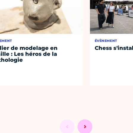
EMENT
ÉVÈNEMENT
lier de modelage en
Chess s'insta
ille : Les héros de la
hologie