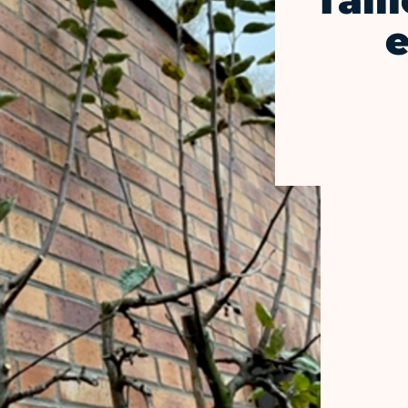
Tail
e