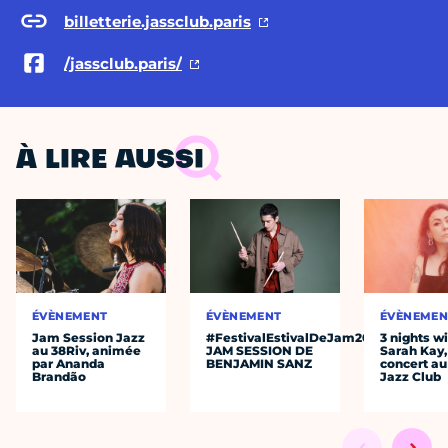
billetterie.jassclub.paris
/jassclub.paris/
À LIRE AUSSI
ÉVÈNEMENT
ÉVÈNEMENT
ÉVÈNEMEN
Jam Session Jazz
#FestivalEstivalDeJam2026
3 nights w
au 38Riv, animée
JAM SESSION DE
Sarah Kay,
par Ananda
BENJAMIN SANZ
concert au
Brandão
Jazz Club