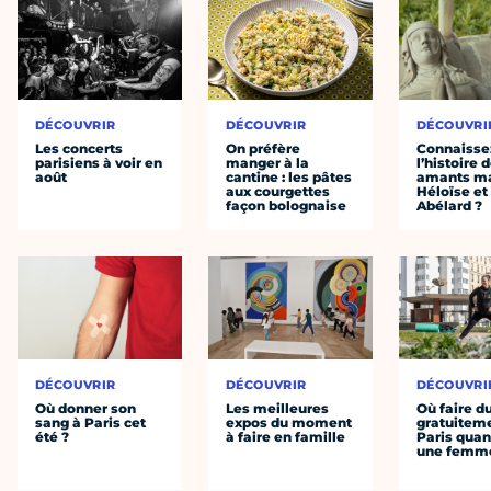
DÉCOUVRIR
DÉCOUVRIR
DÉCOUVRI
Les concerts
On préfère
Connaisse
parisiens à voir en
manger à la
l’histoire 
août
cantine : les pâtes
amants ma
aux courgettes
Héloïse et
façon bolognaise
Abélard ?
DÉCOUVRIR
DÉCOUVRIR
DÉCOUVRI
Où donner son
Les meilleures
Où faire d
sang à Paris cet
expos du moment
gratuitem
été ?
à faire en famille
Paris quan
une femm