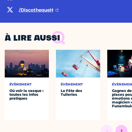
/DiscothequeH
À LIRE AUSSI
ÉVÈNEMENT
ÉVÈNEMENT
ÉVÈNEMEN
Où voir la vasque :
La Fête des
Gagnez de
toutes les infos
Tuileries
places pou
pratiques
émotions 
magicien 
Funambul