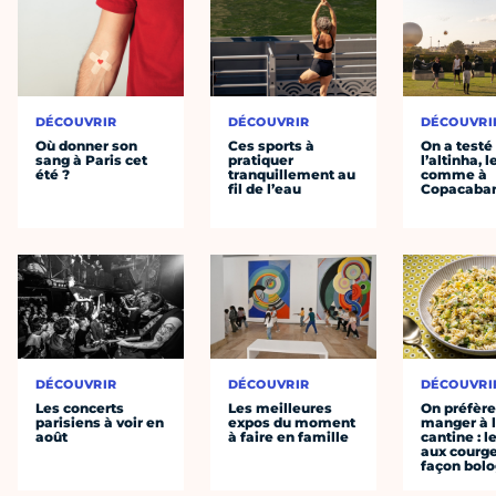
DÉCOUVRIR
DÉCOUVRIR
DÉCOUVRI
Où donner son
Ces sports à
On a testé
sang à Paris cet
pratiquer
l’altinha, l
été ?
tranquillement au
comme à
fil de l’eau
Copacaba
DÉCOUVRIR
DÉCOUVRIR
DÉCOUVRI
Les concerts
Les meilleures
On préfèr
parisiens à voir en
expos du moment
manger à 
août
à faire en famille
cantine : l
aux courge
façon bol