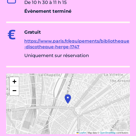
De 10 h 30 à 11 h 15
Évènement terminé
Gratuit
https://www.paris.fr/equipements/bibliotheque
-discotheque-herge-1747
Uniquement sur réservation
+
−
Leaflet
|
Map data ©
OpenStreetMap
contributors