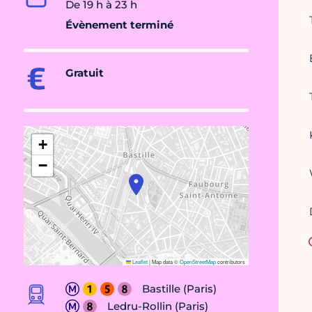
De 19 h à 23 h
Évènement terminé
Gratuit
+
−
Leaflet
|
Map data ©
OpenStreetMap
contributors
Bastille (Paris)
Ledru-Rollin (Paris)