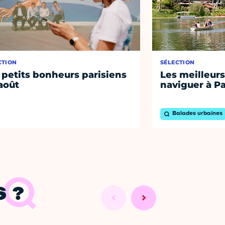
CTION
SÉLECTION
 petits bonheurs parisiens
Les meilleurs
août
naviguer à Pa
Balades urbaines
 ?