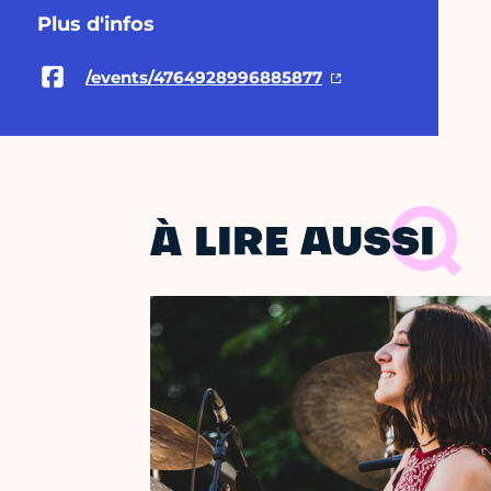
Plus d'infos
/events/4764928996885877
À LIRE AUSSI