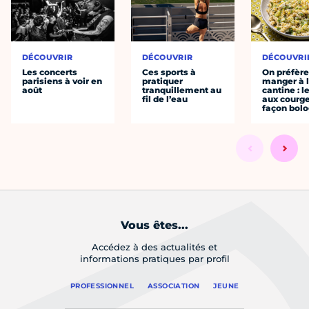
DÉCOUVRIR
DÉCOUVRIR
DÉCOUVRI
Les concerts
Ces sports à
On préfèr
parisiens à voir en
pratiquer
manger à 
août
tranquillement au
cantine : l
fil de l’eau
aux courge
façon bol
Vous êtes...
Accédez à des actualités et
informations pratiques par profil
PROFESSIONNEL
ASSOCIATION
JEUNE