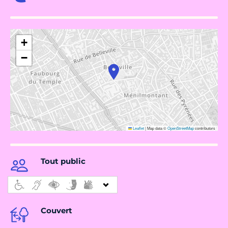
+
−
Leaflet
|
Map data ©
OpenStreetMap
contributors
Tout public
Couvert