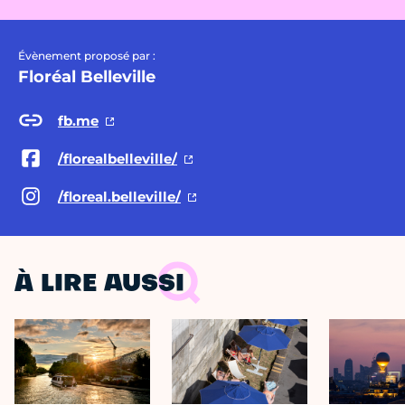
Évènement proposé par :
Floréal Belleville
fb.me
/florealbelleville/
/floreal.belleville/
À LIRE AUSSI