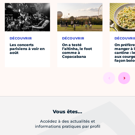
DÉCOUVRIR
DÉCOUVRIR
DÉCOUVRI
Les concerts
On a testé
On préfèr
parisiens à voir en
l’altinha, le foot
manger à 
août
comme à
cantine : l
Copacabana
aux courge
façon bol
Vous êtes...
Accédez à des actualités et
informations pratiques par profil