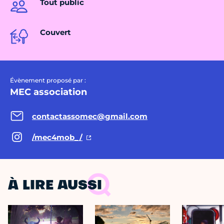
Tout public
Couvert
Évènement proposé par :
MEC association
contactassomec@gmail.com
/mec4mob_/
À LIRE AUSSI