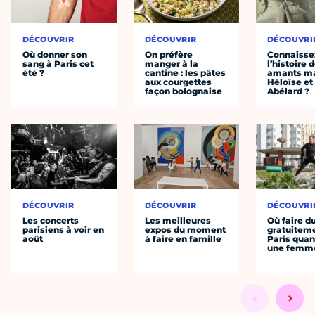
DÉCOUVRIR
DÉCOUVRIR
DÉCOUVRI
Où donner son
On préfère
Connaisse
sang à Paris cet
manger à la
l’histoire 
été ?
cantine : les pâtes
amants ma
aux courgettes
Héloïse et
façon bolognaise
Abélard ?
DÉCOUVRIR
DÉCOUVRIR
DÉCOUVRI
Les concerts
Les meilleures
Où faire d
parisiens à voir en
expos du moment
gratuitem
août
à faire en famille
Paris quan
une femm