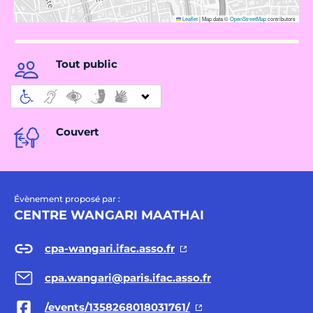
Leaflet
|
Map data ©
OpenStreetMap
contributors
Tout public
Couvert
Évènement proposé par :
CENTRE WANGARI MAATHAI
cpa-wangari.ifac.asso.fr
cpa.wangari@paris.ifac.asso.fr
/events/1358268018031761/