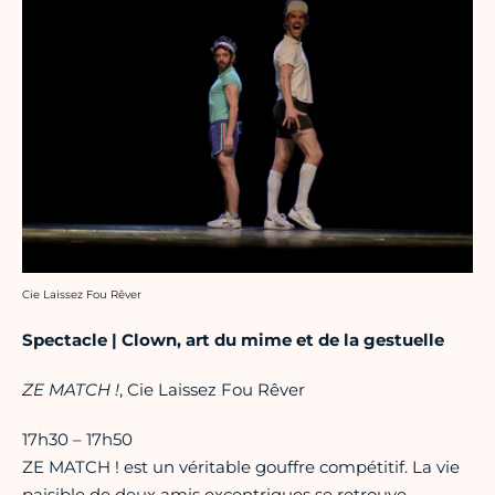
Crédit photo :
Cie Laissez Fou Rêver
Spectacle | Clown, art du mime et de la gestuelle
ZE MATCH !
, Cie Laissez Fou Rêver
17h30 – 17h50
ZE MATCH ! est un véritable gouffre compétitif. La vie
paisible de deux amis excentriques se retrouve