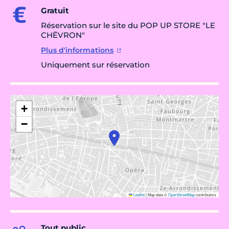
Gratuit
Réservation sur le site du POP UP STORE "LE
CHËVRON"
Plus d'informations
Uniquement sur réservation
+
−
Leaflet
|
Map data ©
OpenStreetMap
contributors
Tout public