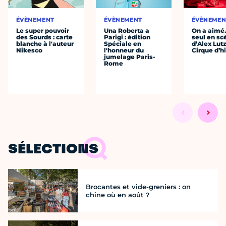
ÉVÈNEMENT
ÉVÈNEMENT
ÉVÈNEMEN
Le super pouvoir
Una Roberta a
On a aimé
des Sourds : carte
Parigi : édition
seul en sc
blanche à l'auteur
Spéciale en
d’Alex Lut
Nikesco
l'honneur du
Cirque d’h
jumelage Paris-
Rome
SÉLECTIONS
Brocantes et vide-greniers : on
chine où en août ?