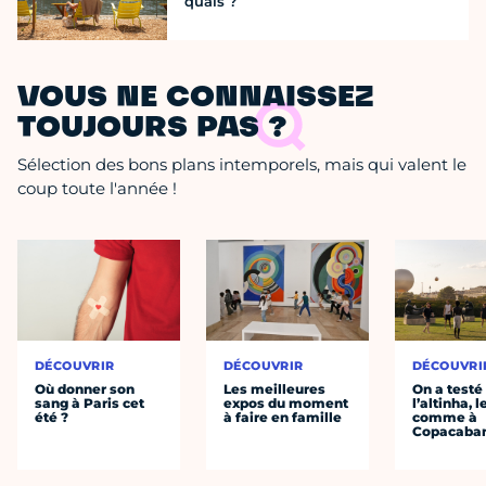
quais ?
VOUS NE CONNAISSEZ
TOUJOURS PAS ?
Sélection des bons plans intemporels, mais qui valent le
coup toute l'année !
DÉCOUVRIR
DÉCOUVRIR
DÉCOUVRI
Où donner son
Les meilleures
On a testé
sang à Paris cet
expos du moment
l’altinha, l
été ?
à faire en famille
comme à
Copacaba