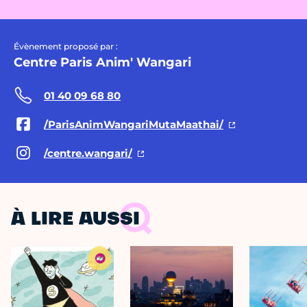
Évènement proposé par :
Centre Paris Anim' Wangari
01 40 09 68 80
/ParisAnimWangariMutaMaathai/
/centre.wangari/
À LIRE AUSSI