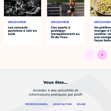
DÉCOUVRIR
DÉCOUVRIR
DÉCOUVRI
Les concerts
Ces sports à
On préfèr
parisiens à voir en
pratiquer
manger à 
août
tranquillement au
cantine : l
fil de l’eau
aux courge
façon bol
Vous êtes...
Accédez à des actualités et
informations pratiques par profil
PROFESSIONNEL
ASSOCIATION
JEUNE