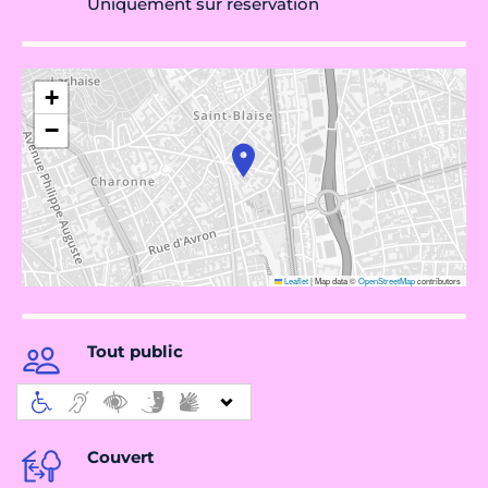
Uniquement sur réservation
+
−
Leaflet
|
Map data ©
OpenStreetMap
contributors
Tout public
Couvert