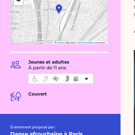
−
Leaflet
|
Map data ©
OpenStreetMap
contributors
Jeunes et adultes
À partir de 11 ans
Couvert
Évènement proposé par :
Danse afrourbaine à Paris