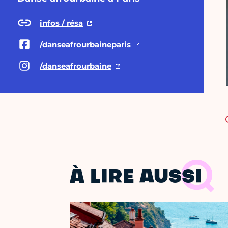
infos / résa
/danseafrourbaineparis
/danseafrourbaine
À LIRE AUSSI