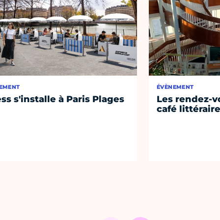
EMENT
ÉVÈNEMENT
ss s'installe à Paris Plages
Les rendez-vo
café littérair