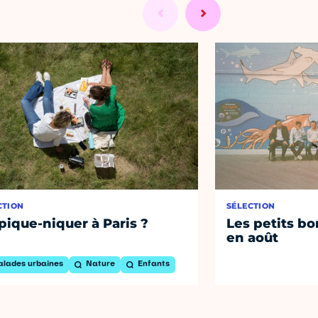
CTION
SÉLECTION
pique-niquer à Paris ?
Les petits bo
en août
alades urbaines
Nature
Enfants