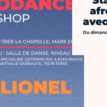
St
afr
avec
Du dimanc