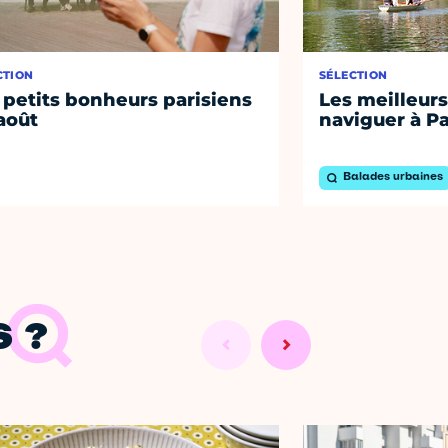
CTION
SÉLECTION
 petits bonheurs parisiens
Les meilleurs
août
naviguer à Pa
Balades urbaines
 ?