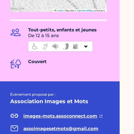
Leaflet
|
Map data ©
OpenStreetMap
contributors
Tout-petits, enfants et jeunes
De 12 à 15 ans
Couvert
Évènement proposé par :
Association Images et Mots
images-mots.assoconnect.com
assoimagesetmots@gmail.com