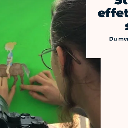
St
effe
Du mer