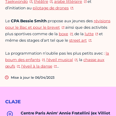
Taekwondo
,
théâtre
,
arabe littéraire
et
d’initiation au
pilotage de drones
.
Le
CPA Bessie Smith
propose aux jeunes des
révisions
pour le Bac et pour le brevet
ainsi que des activités
plus sportives comme de la
boxe
, de la
lutte
et
même des stages d’art tel que le
street art
.
La programmation n’oublie pas les plus petits avec :
la
boum des enfants
,
l'éveil musical
, la
chasse aux
œufs
,
l'éveil à la danse
…
Mise à jour le 06/04/2023
CLAJE
Centre Paris Anim' Annie Fratellini (ex Villiot