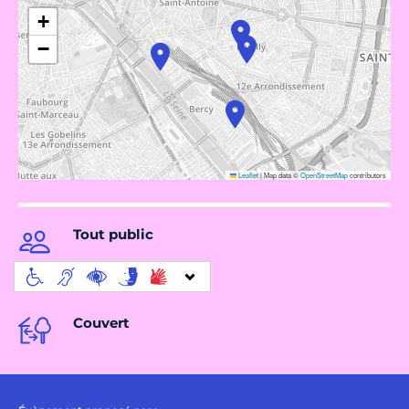
+
−
Leaflet
|
Map data ©
OpenStreetMap
contributors
Tout public
Couvert