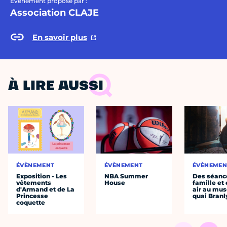
Évènement proposé par :
Association CLAJE
En savoir plus
À LIRE AUSSI
ÉVÈNEMENT
ÉVÈNEMENT
ÉVÈNEMEN
Exposition - Les
NBA Summer
Des séanc
vêtements
House
famille et 
d'Armand et de La
air au mu
Princesse
quai Branl
coquette