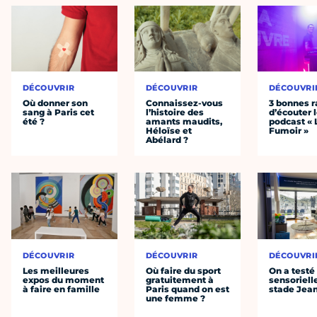
DÉCOUVRIR
DÉCOUVRIR
DÉCOUVRI
Où donner son
Connaissez-vous
3 bonnes r
sang à Paris cet
l’histoire des
d’écouter 
été ?
amants maudits,
podcast « 
Héloïse et
Fumoir »
Abélard ?
DÉCOUVRIR
DÉCOUVRIR
DÉCOUVRI
Les meilleures
Où faire du sport
On a testé 
expos du moment
gratuitement à
sensoriell
à faire en famille
Paris quand on est
stade Jea
une femme ?