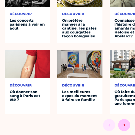
DÉCOUVRIR
DÉCOUVRIR
DÉCOUVRI
Les concerts
On préfère
Connaisse
parisiens à voir en
manger à la
l’histoire 
août
cantine : les pâtes
amants ma
aux courgettes
Héloïse et
façon bolognaise
Abélard ?
DÉCOUVRIR
DÉCOUVRIR
DÉCOUVRI
Où donner son
Les meilleures
Où faire d
sang à Paris cet
expos du moment
gratuitem
été ?
à faire en famille
Paris quan
une femm