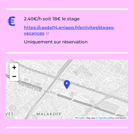
2.40€/h soit 18€ le stage
https://casdal14.aniapp.fr/activites/stages-
vacances
Uniquement sur réservation
+
−
Leaflet
|
Map data ©
OpenStreetMap
contributors