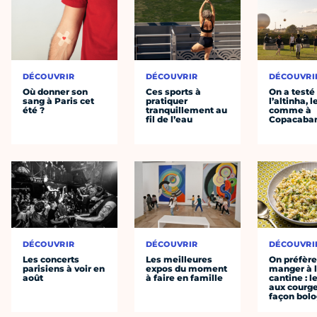
DÉCOUVRIR
DÉCOUVRIR
DÉCOUVRI
Où donner son
Ces sports à
On a testé
sang à Paris cet
pratiquer
l’altinha, l
été ?
tranquillement au
comme à
fil de l’eau
Copacaba
DÉCOUVRIR
DÉCOUVRIR
DÉCOUVRI
Les concerts
Les meilleures
On préfèr
parisiens à voir en
expos du moment
manger à 
août
à faire en famille
cantine : l
aux courge
façon bol