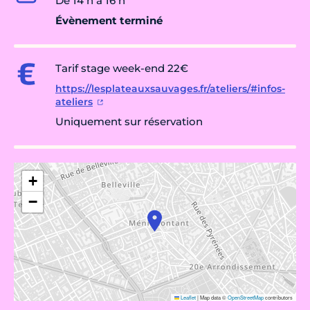
De 14 h à 16 h
Évènement terminé
Tarif stage week-end 22€
https://lesplateauxsauvages.fr/ateliers/#infos-
ateliers
Uniquement sur réservation
+
−
Leaflet
|
Map data ©
OpenStreetMap
contributors