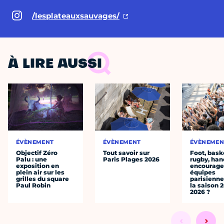
/lesplateauxsauvages/
À LIRE AUSSI
ÉVÈNEMENT
ÉVÈNEMENT
ÉVÈNEMEN
Objectif Zéro
Tout savoir sur
Foot, bask
Palu : une
Paris Plages 2026
rugby, han
exposition en
encourager
plein air sur les
équipes
grilles du square
parisienne
Paul Robin
la saison 
2026 ?