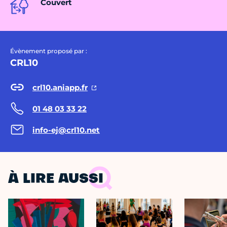
Couvert
Évènement proposé par :
CRL10
crl10.aniapp.fr
01 48 03 33 22
info-ej@crl10.net
À LIRE AUSSI