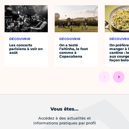
DÉCOUVRIR
DÉCOUVRIR
DÉCOUVRI
Les concerts
On a testé
On préfèr
parisiens à voir en
l’altinha, le foot
manger à 
août
comme à
cantine : l
Copacabana
aux courge
façon bol
Vous êtes...
Accédez à des actualités et
informations pratiques par profil