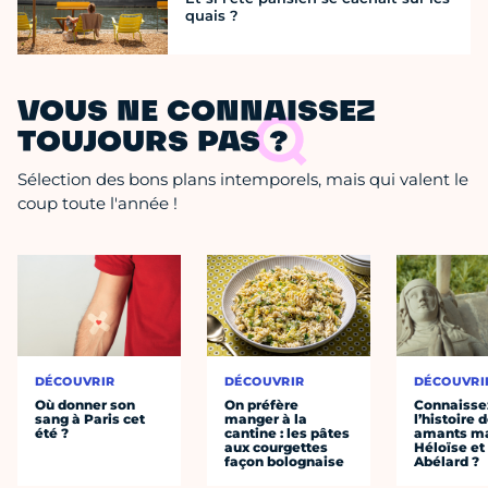
quais ?
VOUS NE CONNAISSEZ
TOUJOURS PAS ?
Sélection des bons plans intemporels, mais qui valent le
coup toute l'année !
DÉCOUVRIR
DÉCOUVRIR
DÉCOUVRI
Où donner son
On préfère
Connaisse
sang à Paris cet
manger à la
l’histoire 
été ?
cantine : les pâtes
amants ma
aux courgettes
Héloïse et
façon bolognaise
Abélard ?