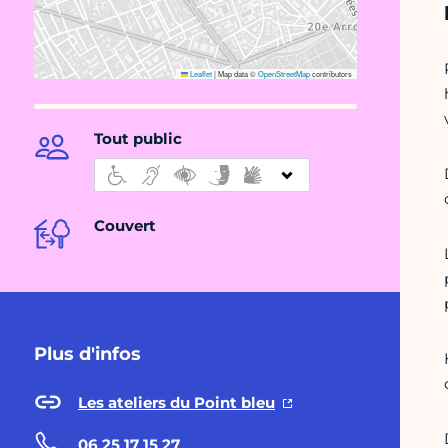
Leaflet
|
Map data ©
OpenStreetMap
contributors
Tout public
Couvert
Plus d'infos
Les ateliers du Point bleu
06 25 17 15 27