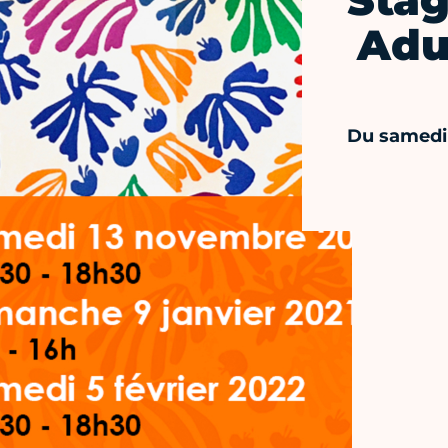
Stag
Adu
Du samedi 