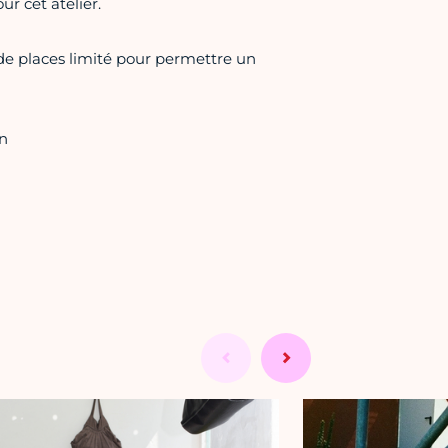
ur cet atelier.
e de places limité pour permettre un
on