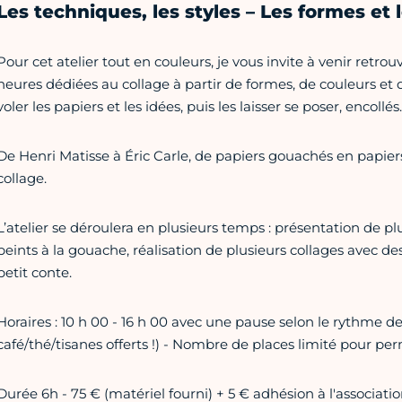
Les techniques, les styles – Les formes et 
Pour cet atelier tout en couleurs, je vous invite à venir ret
heures dédiées au collage à partir de formes, de couleurs et d
voler les papiers et les idées, puis les laisser se poser, encollés.
De Henri Matisse à Éric Carle, de papiers gouachés en papiers 
collage.
L’atelier se déroulera en plusieurs temps : présentation de pl
peints à la gouache, réalisation de plusieurs collages avec d
petit conte.
Horaires : 10 h 00 - 16 h 00 avec une pause selon le rythme 
café/thé/tisanes offerts !) - Nombre de places limité pour
Durée 6h - 75 € (matériel fourni) + 5 € adhésion à l'associati