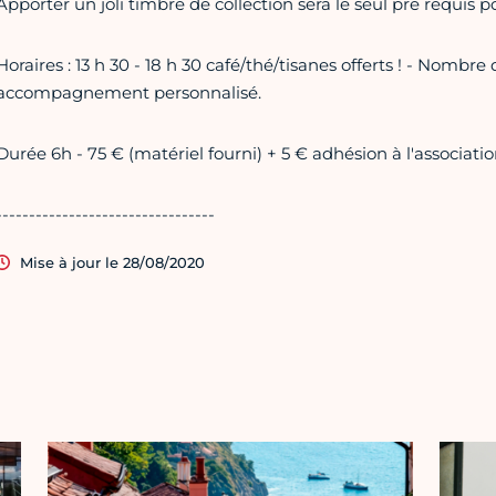
Apporter un joli timbre de collection sera le seul pré requis po
Horaires : 13 h 30 - 18 h 30 café/thé/tisanes offerts ! - Nombr
accompagnement personnalisé.
Durée 6h - 75 € (matériel fourni) + 5 € adhésion à l'associati
---------------------------------
Mise à jour le 28/08/2020