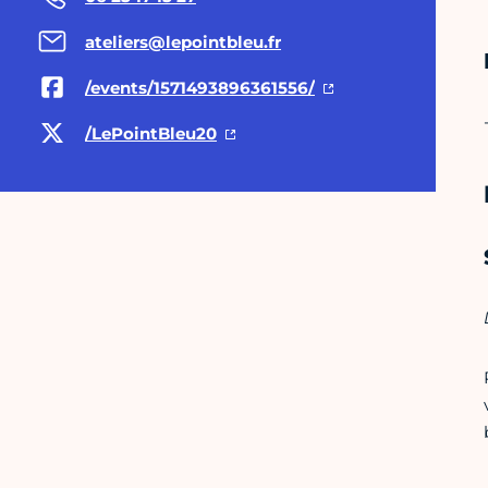
ateliers@lepointbleu.fr
/events/1571493896361556/
/LePointBleu20