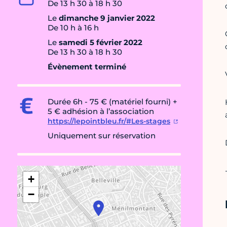
De 13 h 30 à 18 h 30
Le
dimanche 9 janvier 2022
De 10 h à 16 h
Le
samedi 5 février 2022
De 13 h 30 à 18 h 30
Évènement terminé
Durée 6h - 75 € (matériel fourni) +
5 € adhésion à l’association
https://lepointbleu.fr/#Les-stages
Uniquement sur réservation
+
−