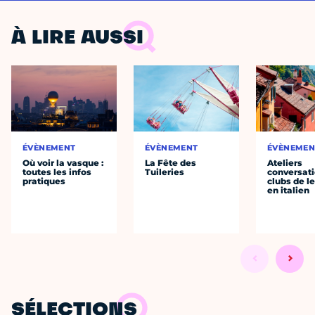
À LIRE AUSSI
ÉVÈNEMENT
ÉVÈNEMENT
ÉVÈNEMEN
Où voir la vasque :
La Fête des
Ateliers
toutes les infos
Tuileries
conversati
pratiques
clubs de l
en italien
SÉLECTIONS