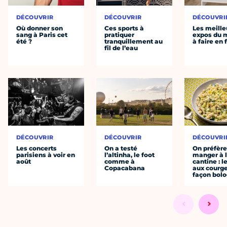
DÉCOUVRIR
DÉCOUVRIR
DÉCOUVRI
Où donner son
Ces sports à
Les meille
sang à Paris cet
pratiquer
expos du
été ?
tranquillement au
à faire en 
fil de l’eau
DÉCOUVRIR
DÉCOUVRIR
DÉCOUVRI
Les concerts
On a testé
On préfèr
parisiens à voir en
l’altinha, le foot
manger à 
août
comme à
cantine : l
Copacabana
aux courge
façon bol