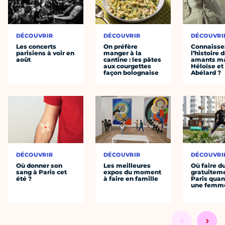
DÉCOUVRIR
DÉCOUVRIR
DÉCOUVRI
Les concerts
On préfère
Connaisse
parisiens à voir en
manger à la
l’histoire 
août
cantine : les pâtes
amants ma
aux courgettes
Héloïse et
façon bolognaise
Abélard ?
DÉCOUVRIR
DÉCOUVRIR
DÉCOUVRI
Où donner son
Les meilleures
Où faire d
sang à Paris cet
expos du moment
gratuitem
été ?
à faire en famille
Paris quan
une femm