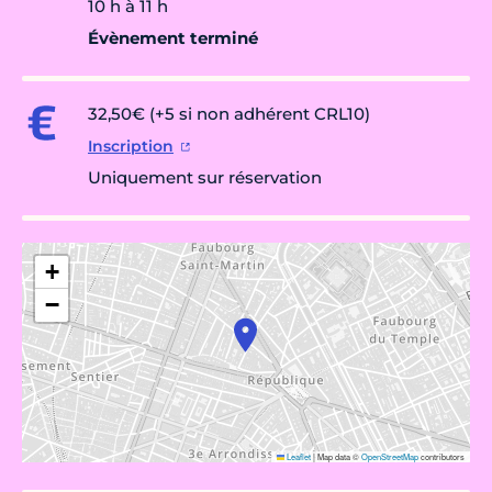
10 h à 11 h
Évènement terminé
32,50€ (+5 si non adhérent CRL10)
Inscription
Uniquement sur réservation
+
−
Leaflet
|
Map data ©
OpenStreetMap
contributors