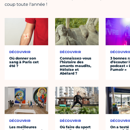
coup toute l'année !
DÉCOUVRIR
DÉCOUVRIR
DÉCOUVRI
Où donner son
Connaissez-vous
3 bonnes r
sang à Paris cet
l’histoire des
d’écouter 
été ?
amants maudits,
podcast « 
Héloïse et
Fumoir »
Abélard ?
DÉCOUVRIR
DÉCOUVRIR
DÉCOUVRI
Les meilleures
Où faire du sport
On a testé 