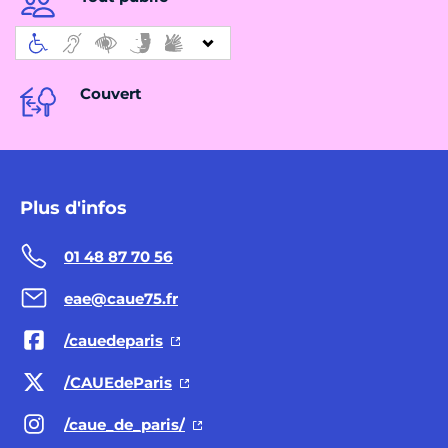
Couvert
Plus d'infos
01 48 87 70 56
eae@caue75.fr
/cauedeparis
/CAUEdeParis
/caue_de_paris/