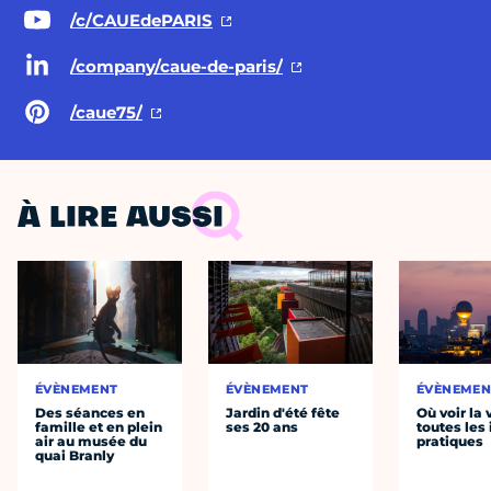
/c/CAUEdePARIS
/company/caue-de-paris/
/caue75/
À LIRE AUSSI
ÉVÈNEMENT
ÉVÈNEMENT
ÉVÈNEMEN
Des séances en
Jardin d'été fête
Où voir la 
famille et en plein
ses 20 ans
toutes les 
air au musée du
pratiques
quai Branly