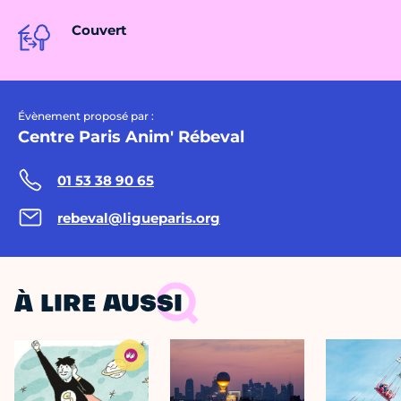
Couvert
Évènement proposé par :
Centre Paris Anim' Rébeval
01 53 38 90 65
rebeval@ligueparis.org
À LIRE AUSSI