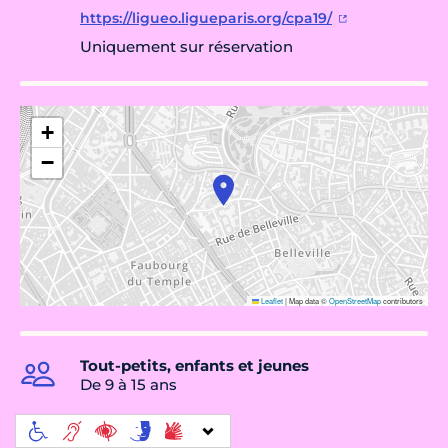
https://ligueo.ligueparis.org/cpa19/
Uniquement sur réservation
+
−
Leaflet
|
Map data ©
OpenStreetMap
contributors
Tout-petits, enfants et jeunes
De 9 à 15 ans