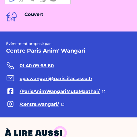
Couvert
Évènement proposé par :
Centre Paris Anim' Wangari
01 40 09 68 80
cpa.wangari@paris.ifac.asso.fr
/ParisAnimWangariMutaMaathai/
/centre.wangari/
À LIRE AUSSI