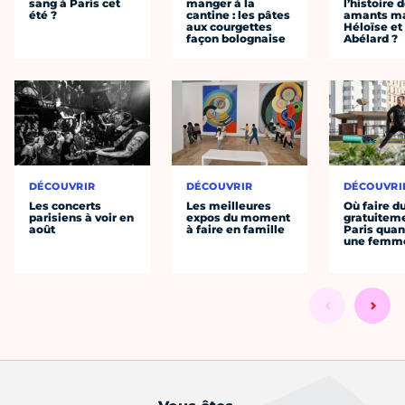
sang à Paris cet
manger à la
l’histoire 
été ?
cantine : les pâtes
amants ma
aux courgettes
Héloïse et
façon bolognaise
Abélard ?
DÉCOUVRIR
DÉCOUVRIR
DÉCOUVRI
Les concerts
Les meilleures
Où faire d
parisiens à voir en
expos du moment
gratuitem
août
à faire en famille
Paris quan
une femm