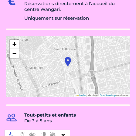
Réservations directement à l'accueil du
centre Wangari.
Uniquement sur réservation
+
−
Leaflet
|
Map data ©
OpenStreetMap
contributors
Tout-petits et enfants
De 3 à 5 ans