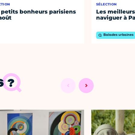
CTION
SÉLECTION
 petits bonheurs parisiens
Les meilleurs
août
naviguer à Pa
Balades urbaines
 ?