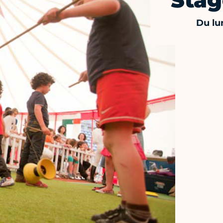
Stag
Du lu