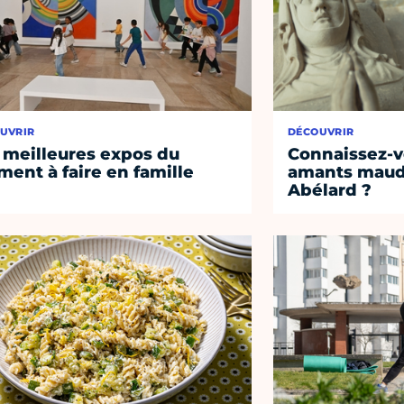
UVRIR
DÉCOUVRIR
 meilleures expos du
Connaissez-vo
ent à faire en famille
amants maudi
Abélard ?