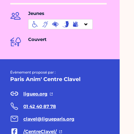
Jeunes
Couvert
Évènement proposé par :
Paris Anim' Centre Clavel
ligueo.org
01 42 40 87 78
clavel@ligueparis.org
/CentreClavel/