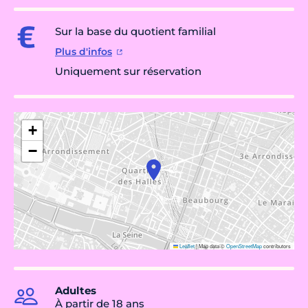
Sur la base du quotient familial
Plus d'infos
Uniquement sur réservation
+
−
Leaflet
|
Map data ©
OpenStreetMap
contributors
Adultes
À partir de 18 ans