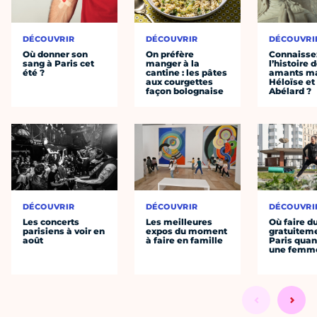
DÉCOUVRIR
DÉCOUVRIR
DÉCOUVRI
Où donner son
On préfère
Connaisse
sang à Paris cet
manger à la
l’histoire 
été ?
cantine : les pâtes
amants ma
aux courgettes
Héloïse et
façon bolognaise
Abélard ?
DÉCOUVRIR
DÉCOUVRIR
DÉCOUVRI
Les concerts
Les meilleures
Où faire d
parisiens à voir en
expos du moment
gratuitem
août
à faire en famille
Paris quan
une femm