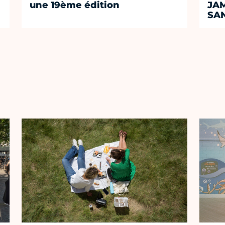
une 19ème édition
JA
SA