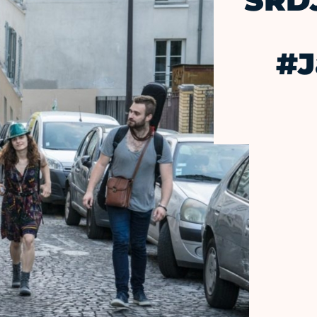
SRD
#J