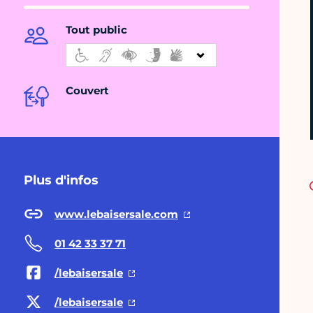
Tout public
Couvert
Plus d'infos
www.lebaisersale.com
01 42 33 37 71
/lebaisersale
/lebaisersale