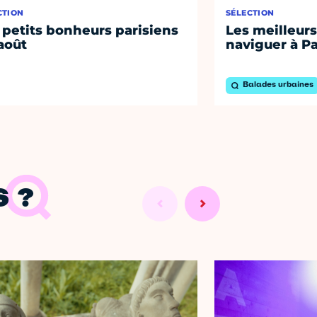
CTION
SÉLECTION
 petits bonheurs parisiens
Les meilleurs
août
naviguer à Pa
Balades urbaines
 ?