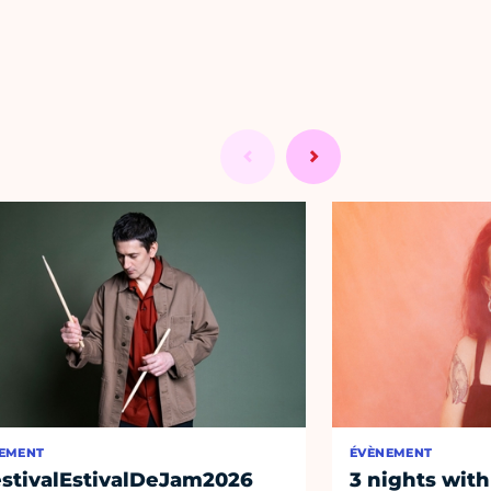
EMENT
ÉVÈNEMENT
stivalEstivalDeJam2026
3 nights with