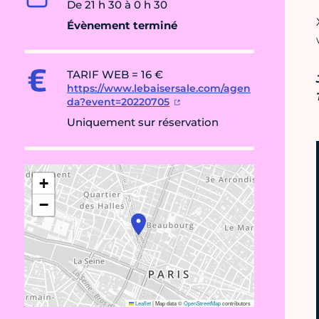
De 21 h 30 à 0 h 30
Évènement terminé
TARIF WEB = 16 €
https://www.lebaisersale.com/agen
da?event=20220705
Uniquement sur réservation
+
−
Leaflet
|
Map data ©
OpenStreetMap
contributors