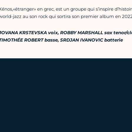
Xénos,«étranger» en grec, est un groupe qui s’inspire d’histoi
world-jazz au son rock qui sortira son premier album en 202
JOVANA KRSTEVSKA voix, ROBBY MARSHALL sax tenor/cla
TIMOTHÉE ROBERT basse, SRDJAN IVANOVIC batterie