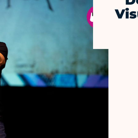
D
Vis