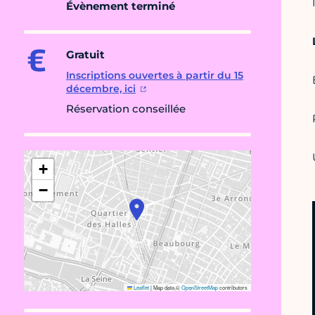
Évènement terminé
Gratuit
Inscriptions ouvertes à partir du 15
décembre, ici
Réservation conseillée
+
−
Leaflet
|
Map data ©
OpenStreetMap
contributors