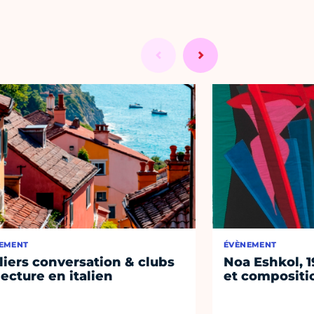
EMENT
ÉVÈNEMENT
liers conversation & clubs
Noa Eshkol, 
lecture en italien
et compositi