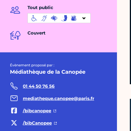
Tout public
Couvert
Évènement proposé par :
Médiathèque de la Canopée
01 44 50 76 56
mediatheque.canopee@paris.fr
/bibcanopee
/bibCanopee