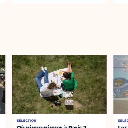
SÉLECTION
SÉLE
Où pique-niquer à Paris ?
Les