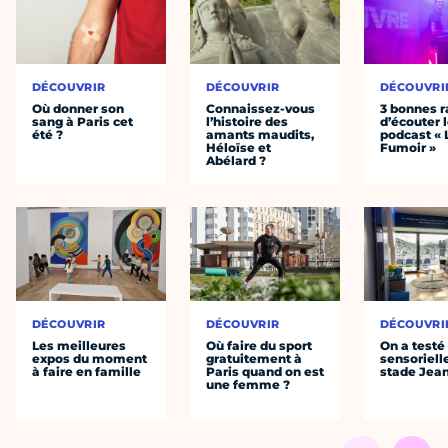
DÉCOUVRIR
DÉCOUVRIR
DÉCOUVRI
Où donner son
Connaissez-vous
3 bonnes r
sang à Paris cet
l’histoire des
d’écouter 
été ?
amants maudits,
podcast « 
Héloïse et
Fumoir »
Abélard ?
DÉCOUVRIR
DÉCOUVRIR
DÉCOUVRI
Les meilleures
Où faire du sport
On a testé 
expos du moment
gratuitement à
sensoriell
à faire en famille
Paris quand on est
stade Jea
une femme ?