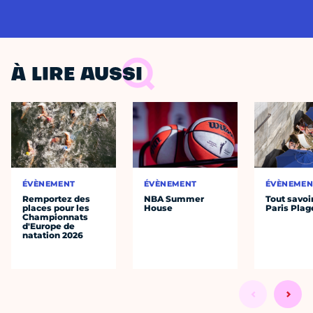
À LIRE AUSSI
ÉVÈNEMENT
ÉVÈNEMENT
ÉVÈNEMEN
Remportez des
NBA Summer
Tout savoi
places pour les
House
Paris Plag
Championnats
d'Europe de
natation 2026