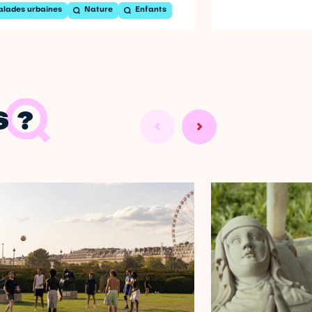
alades urbaines
Nature
Enfants
 ?