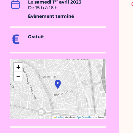
er
Le
samedi 1
avril 2023
De 15 h à 16 h
Évènement terminé
Gratuit
+
−
Leaflet
|
Map data ©
OpenStreetMap
contributors