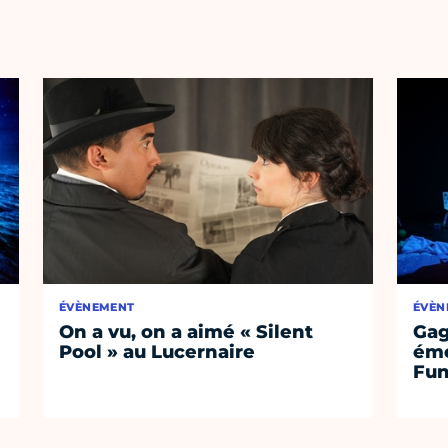
ÉVÈNEMENT
ÉVÈN
On a vu, on a aimé « Silent
Gag
Pool » au Lucernaire
émo
Fu