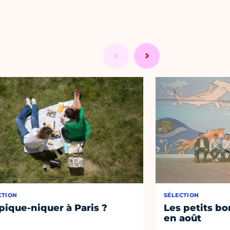
CTION
SÉLECTION
pique-niquer à Paris ?
Les petits bo
en août