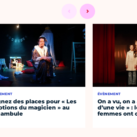
EMENT
ÉVÈNEMENT
nez des places pour « Les
On a vu, on a
tions du magicien » au
d’une vie » : 
nambule
femmes ont d