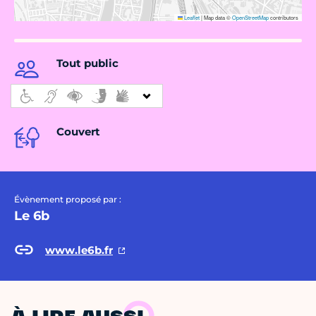
Leaflet
|
Map data ©
OpenStreetMap
contributors
Tout public
Couvert
Évènement proposé par :
Le 6b
www.le6b.fr