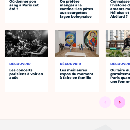
Où donner son
On préfère
Connaisse
sang à Paris cet
manger à la
l’histoire 
été ?
cantine : les pâtes
amants ma
aux courgettes
Héloïse et
façon bolognaise
Abélard ?
DÉCOUVRIR
DÉCOUVRIR
DÉCOUVRI
Les concerts
Les meilleures
Où faire d
parisiens à voir en
expos du moment
gratuitem
août
à faire en famille
Paris quan
une femm