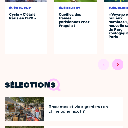
ÉVÈNEMENT
ÉVÈNEMENT
ÉVÈNEMEN
Cycle « C'était
Cueillez des
« Voyage 
Paris en 1970 »
fraises
milieux
parisiennes chez
humides »,
Fragola !
nouvelle s
du Parc
zoologiqu
Paris
SÉLECTIONS
Brocantes et vide-greniers : on
chine où en août ?