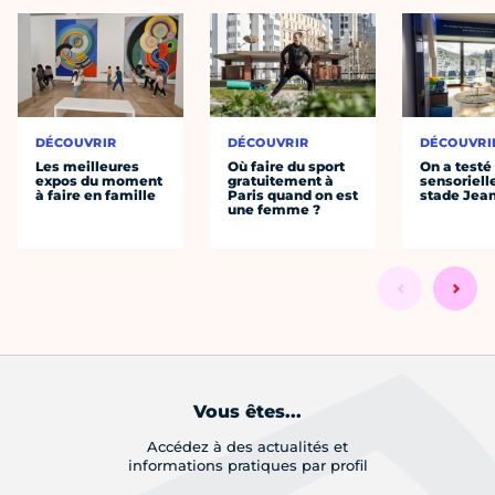
DÉCOUVRIR
DÉCOUVRIR
DÉCOUVRI
Les meilleures
Où faire du sport
On a testé 
expos du moment
gratuitement à
sensoriell
à faire en famille
Paris quand on est
stade Jea
une femme ?
Vous êtes...
Accédez à des actualités et
informations pratiques par profil