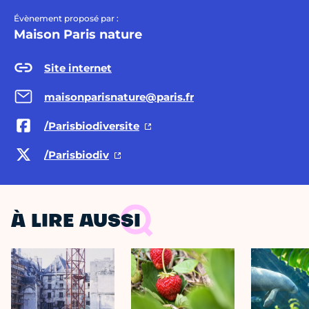
Évènement proposé par :
Maison Paris nature
Site internet
maisonparisnature@paris.fr
/Parisbiodiversite
/Parisbiodiv
À LIRE AUSSI