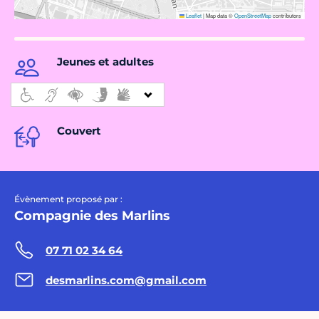
Leaflet
|
Map data ©
OpenStreetMap
contributors
Jeunes et adultes
Couvert
Évènement proposé par :
Compagnie des Marlins
07 71 02 34 64
desmarlins.com@gmail.com