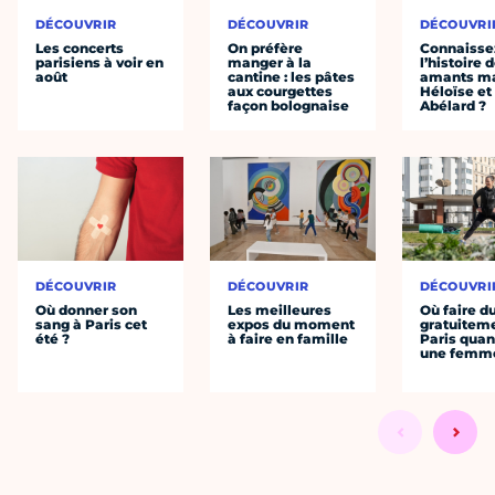
DÉCOUVRIR
DÉCOUVRIR
DÉCOUVRI
Les concerts
On préfère
Connaisse
parisiens à voir en
manger à la
l’histoire 
août
cantine : les pâtes
amants ma
aux courgettes
Héloïse et
façon bolognaise
Abélard ?
DÉCOUVRIR
DÉCOUVRIR
DÉCOUVRI
Où donner son
Les meilleures
Où faire d
sang à Paris cet
expos du moment
gratuitem
été ?
à faire en famille
Paris quan
une femm