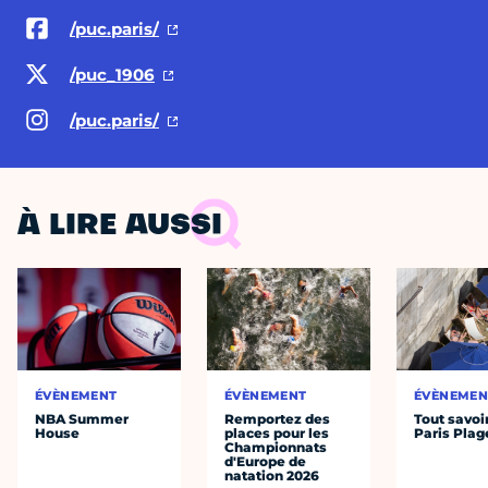
/puc.paris/
/puc_1906
/puc.paris/
À LIRE AUSSI
ÉVÈNEMENT
ÉVÈNEMENT
ÉVÈNEMEN
NBA Summer
Remportez des
Tout savoi
House
places pour les
Paris Plag
Championnats
d'Europe de
natation 2026