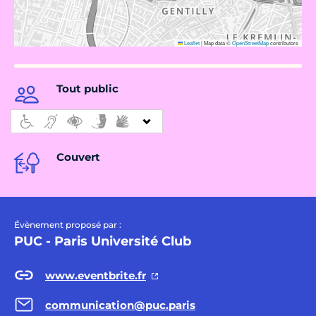
Leaflet
|
Map data ©
OpenStreetMap
contributors
Tout public
Couvert
Évènement proposé par :
PUC - Paris Université Club
www.eventbrite.fr
communication@puc.paris