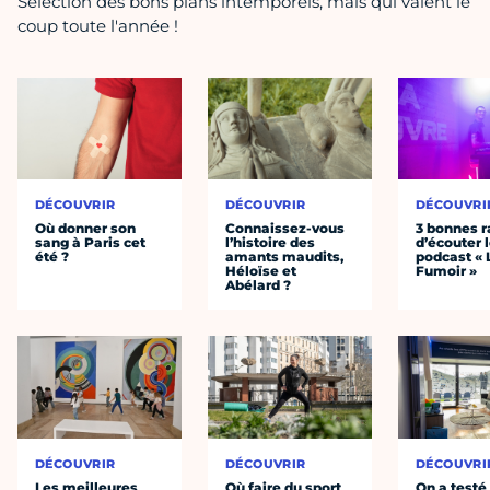
Sélection des bons plans intemporels, mais qui valent le
coup toute l'année !
DÉCOUVRIR
DÉCOUVRIR
DÉCOUVRI
Où donner son
Connaissez-vous
3 bonnes r
sang à Paris cet
l’histoire des
d’écouter 
été ?
amants maudits,
podcast « 
Héloïse et
Fumoir »
Abélard ?
DÉCOUVRIR
DÉCOUVRIR
DÉCOUVRI
Les meilleures
Où faire du sport
On a testé 