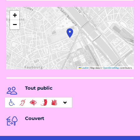
+
−
Leaflet
|
Map data ©
OpenStreetMap
contributors
Tout public
Couvert