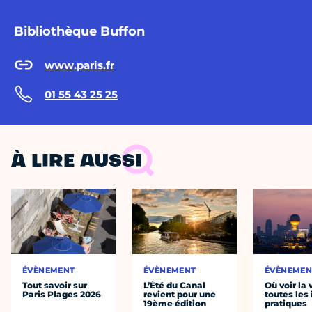
Bibliothèque Buffon
www.paris.fr
01 55 43 25 25
À LIRE AUSSI
ÉVÈNEMENT
ÉVÈNEMENT
ÉVÈNEMEN
Tout savoir sur
L’Été du Canal
Où voir la 
Paris Plages 2026
revient pour une
toutes les 
19ème édition
pratiques