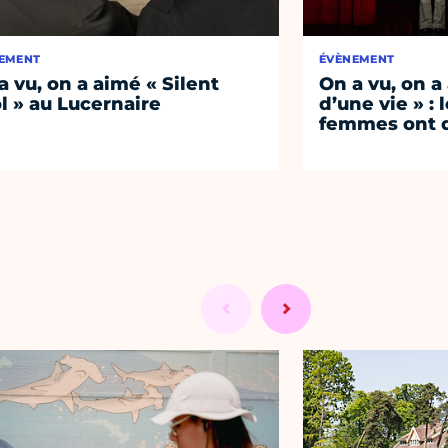
EMENT
ÉVÈNEMENT
a vu, on a aimé « Silent
On a vu, on a
l » au Lucernaire
d’une vie » : 
femmes ont d