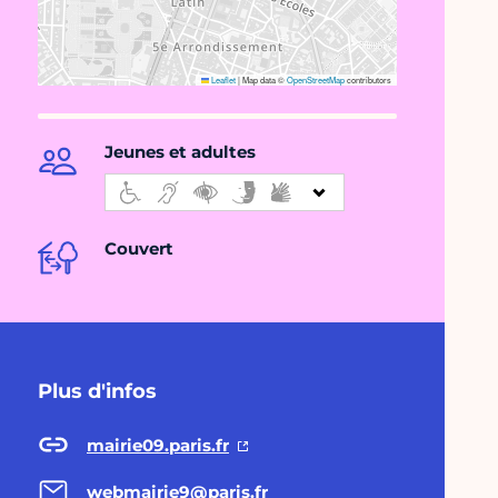
Leaflet
|
Map data ©
OpenStreetMap
contributors
Jeunes et adultes
Couvert
Plus d'infos
mairie09.paris.fr
webmairie9@paris.fr