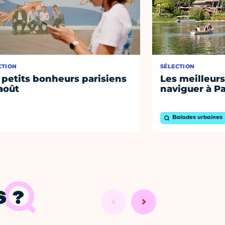
CTION
SÉLECTION
 petits bonheurs parisiens
Les meilleurs
août
naviguer à Pa
Balades urbaines
 ?