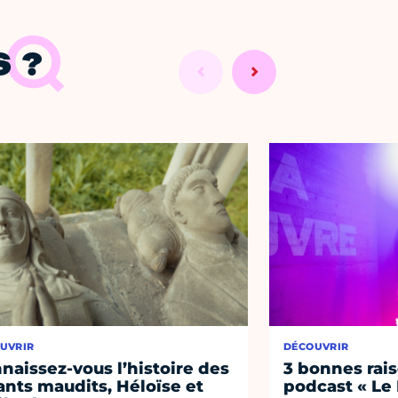
 ?
UVRIR
DÉCOUVRIR
naissez-vous l’histoire des
3 bonnes rais
nts maudits, Héloïse et
podcast « Le