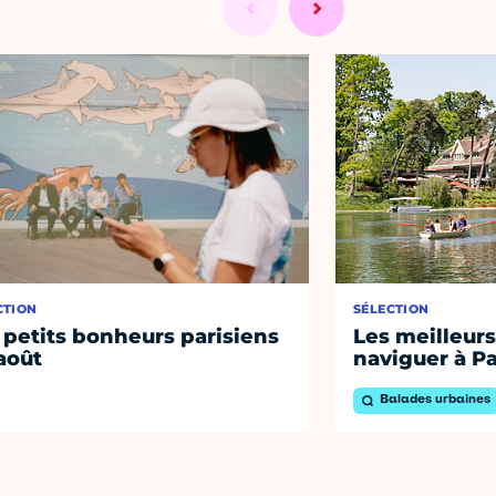
CTION
SÉLECTION
 petits bonheurs parisiens
Les meilleurs
août
naviguer à Pa
Balades urbaines