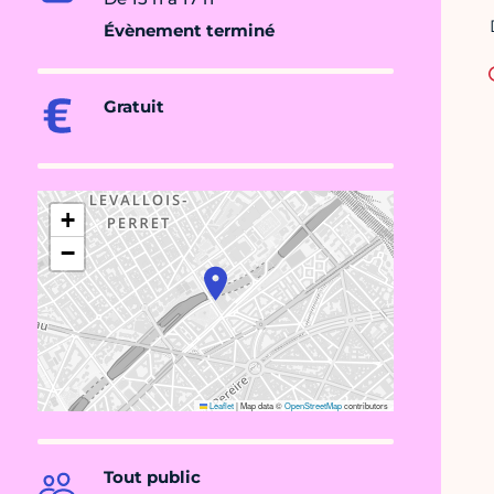
Évènement terminé
Gratuit
+
−
Leaflet
|
Map data ©
OpenStreetMap
contributors
Tout public