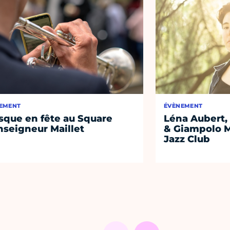
EMENT
ÉVÈNEMENT
sque en fête au Square
Léna Aubert, 
seigneur Maillet
& Giampolo M
Jazz Club