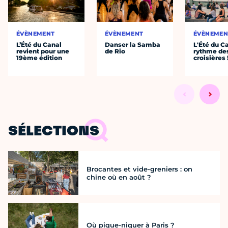
ÉVÈNEMENT
ÉVÈNEMENT
ÉVÈNEMEN
L’Été du Canal
Danser la Samba
L'Été du C
revient pour une
de Rio
rythme de
19ème édition
croisières 
SÉLECTIONS
Brocantes et vide-greniers : on
chine où en août ?
Où pique-niquer à Paris ?