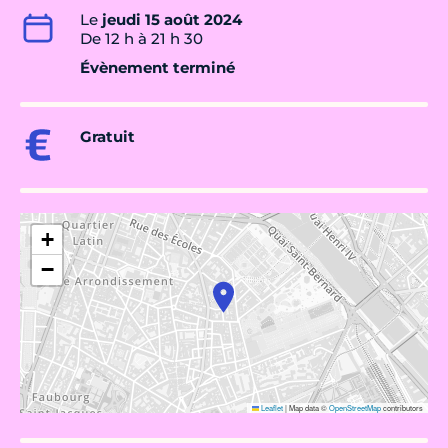
Le
jeudi 15 août 2024
De 12 h à 21 h 30
Évènement terminé
Gratuit
+
−
Leaflet
|
Map data ©
OpenStreetMap
contributors