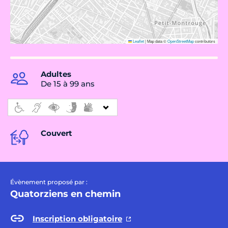
Leaflet
|
Map data ©
OpenStreetMap
contributors
Adultes
De 15 à 99 ans
Couvert
Évènement proposé par :
Quatorziens en chemin
Inscription obligatoire