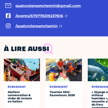
quatorziensenchemin@gmail.com
/events/670776519237616
/quatorziensenchemin
À LIRE AUSSI
ÉVÈNEMENT
ÉVÈNEMENT
ÉVÈNEMEN
Ateliers
Tournée Mini-
« Voyage 
conversation &
Sauveteurs 2026
milieux
clubs de lecture
humides »,
en italien
nouvelle s
du Parc
zoologiqu