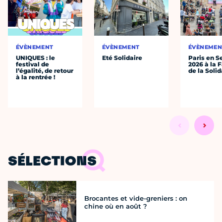
ÉVÈNEMENT
ÉVÈNEMENT
ÉVÈNEMEN
UNIQUES : le
Eté Solidaire
Paris en S
festival de
2026 à la 
l’égalité, de retour
de la Solid
à la rentrée !
SÉLECTIONS
Brocantes et vide-greniers : on
chine où en août ?