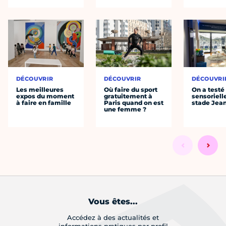
DÉCOUVRIR
DÉCOUVRIR
DÉCOUVRI
Les meilleures
Où faire du sport
On a testé 
expos du moment
gratuitement à
sensoriell
à faire en famille
Paris quand on est
stade Jea
une femme ?
Vous êtes...
Accédez à des actualités et