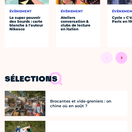
ÉVÈNEMENT
ÉVÈNEMENT
ÉVÈNEMEN
Le super pouvoir
Ateliers
Cycle « C'é
des Sourds : carte
conversation &
Paris en 1
blanche à l'auteur
clubs de lecture
Nikesco
en italien
SÉLECTIONS
Brocantes et vide-greniers : on
chine où en août ?