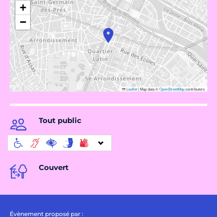
+
−
Leaflet
|
Map data ©
OpenStreetMap
contributors
Tout public
Couvert
Évènement proposé par :