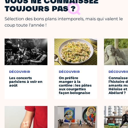
VOUS NE CONNAISSEZ
TOUJOURS PAS ?
Sélection des bons plans intemporels, mais qui valent le
coup toute l'année !
DÉCOUVRIR
DÉCOUVRIR
DÉCOUVRI
Les concerts
On préfère
Connaisse
parisiens à voir en
manger à la
l’histoire 
août
cantine : les pâtes
amants ma
aux courgettes
Héloïse et
façon bolognaise
Abélard ?