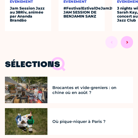
ÉVÈNEMENT
ÉVÈNEMENT
ÉVÈNEMEN
Jam Session Jazz
#FestivalEstivalDeJam2026
3 nights w
au 38Riv, animée
JAM SESSION DE
Sarah Kay,
par Ananda
BENJAMIN SANZ
concert au
Brandão
Jazz Club
SÉLECTIONS
Brocantes et vide-greniers : on
chine où en août ?
Où pique-niquer à Paris ?