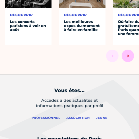
DÉCOUVRIR
DÉCOUVRIR
DÉCOUVRI
Les concerts
Les meilleures
Où faire d
parisiens à voir en
expos du moment
gratuitem
août
à faire en famille
Paris quan
une femm
Vous êtes...
Accédez à des actualités et
informations pratiques par profil
PROFESSIONNEL
ASSOCIATION
JEUNE
Les newsletters de Paris