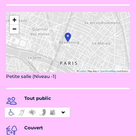
+
−
Leaflet
|
Map data ©
OpenStreetMap
contributors
Petite salle (Niveau -1)
Tout public
Couvert