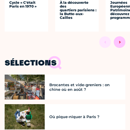
Cycle « C'était
À la découverte
Journées
Paris en 1970 »
des
Européenn
quartiers parisiens :
Patrimoine
la Butte-aux-
découvrez 
Cailles
programme
SÉLECTIONS
Brocantes et vide-greniers : on
chine où en août ?
Où pique-niquer à Paris ?