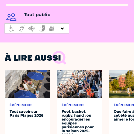
Tout public
À LIRE AUSSI
ÉVÈNEMENT
ÉVÈNEMENT
ÉVÈNEMEN
Tout savoir sur
Foot, basket,
Que faire 
Paris Plages 2026
rugby, hand : où
cet été qu
encourager les
aime le fo
équipes
parisiennes pour
la saison 2025-