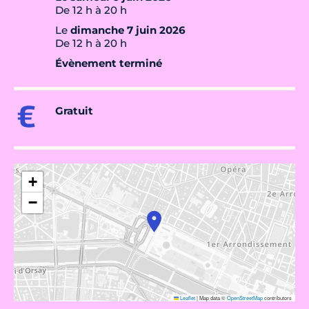
De 12 h à 20 h
Le
dimanche 7 juin 2026
De 12 h à 20 h
Évènement terminé
Gratuit
+
−
Leaflet
|
Map data ©
OpenStreetMap
contributors