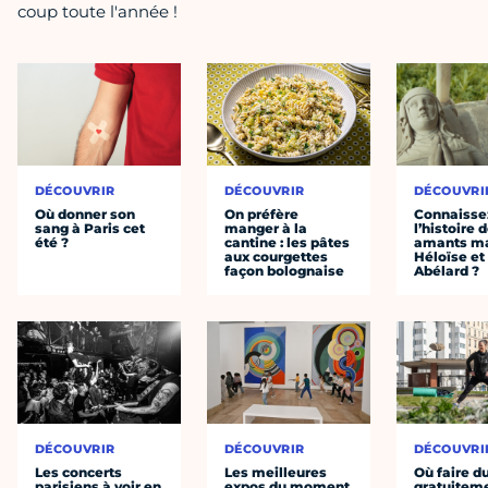
coup toute l'année !
DÉCOUVRIR
DÉCOUVRIR
DÉCOUVRI
Où donner son
On préfère
Connaisse
sang à Paris cet
manger à la
l’histoire 
été ?
cantine : les pâtes
amants ma
aux courgettes
Héloïse et
façon bolognaise
Abélard ?
DÉCOUVRIR
DÉCOUVRIR
DÉCOUVRI
Les concerts
Les meilleures
Où faire d
parisiens à voir en
expos du moment
gratuitem