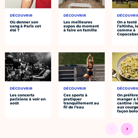
DÉCOUVRIR
DÉCOUVRIR
DÉCOUVRI
Où donner son
Les meilleures
On a testé
sang à Paris cet
expos du moment
l’altinha, l
été ?
à faire en famille
comme à
Copacaba
DÉCOUVRIR
DÉCOUVRIR
DÉCOUVRI
Les concerts
Ces sports à
On préfèr
parisiens à voir en
pratiquer
manger à 
août
tranquillement au
cantine : l
fil de l’eau
aux courge
façon bol