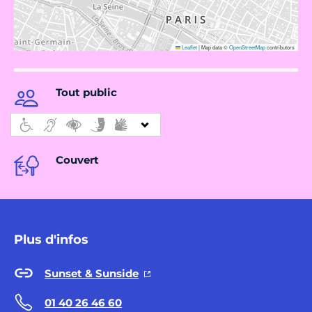
Leaflet
|
Map data ©
OpenStreetMap
contributors
Tout public
Couvert
Plus d'infos
Sunset & Sunside
01 40 26 46 60