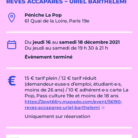
RÊVES ACCAPARÉS ~ URIEL BARTHÉLÉMI
Péniche La Pop
61 Quai de la Loire, Paris 19e
Du
jeudi 16
au
samedi 18 décembre 2021
Du jeudi au samedi de 19 h 30 à 21 h
Évènement terminé
15 € tarif plein / 12 € tarif réduit
(demandeur·euse·s d’emploi, étudiant·e·s,
moins de 26 ans) / 10 € adhérent·e·s carte La
Pop, Pass culture 19e et moins de 18 ans
https://2ewt66ry.mapado.com/event/56190-
reves-accapares-uriel-barthelemi
Uniquement sur réservation