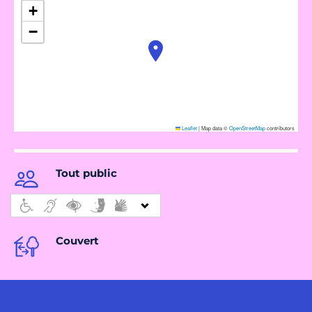
+
−
Leaflet
|
Map data ©
OpenStreetMap
contributors
Tout public
Couvert