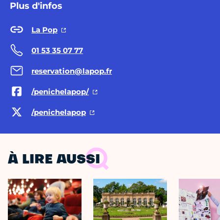
Plus d'infos
La Pop
01 53 35 07 77
reservation@lapop.fr
/penichelapop/
/penichelapop
À LIRE AUSSI